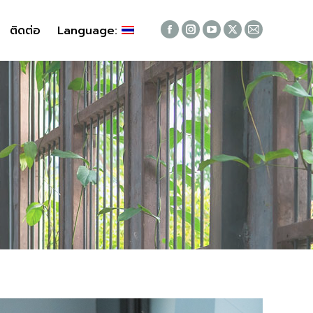
ติดต่อ
ติดต่อ
Language:
Language:
Facebook
Facebook
Instagram
Instagram
YouTube
YouTube
X
X
Mail
Mail
page
page
page
page
page
page
page
page
page
page
opens
opens
opens
opens
opens
opens
opens
opens
opens
opens
in
in
in
in
in
in
in
in
in
in
new
new
new
new
new
new
new
new
new
new
window
window
window
window
window
window
window
window
window
window