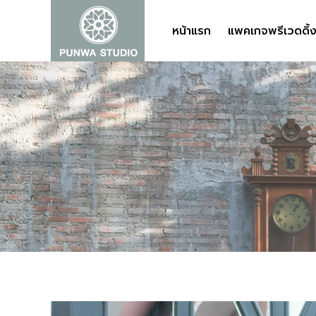
หน้าแรก
หน้าแรก
แพคเกจพรีเวดดิ้
แพคเกจพรีเวดดิ้