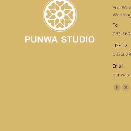
Pre-Wed
Weddin
Tel.
083-662
LINE ID:
083662
Email
punwast
Find us 
Faceb
X
page
pa
opens
op
in
in
new
n
windo
wi