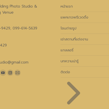
ding Photo Studio &
หน้าแรก
g Venue
แพคเกจพรีเวดดิ้ง
-9429, 099-614-5639
โซนถ่ายรูป
เช่าสถานที่แต่งงาน
9429
แกลลอรี่
บทความน่ารู้
udio@gmail.com
on:
ติดต่อ
ook
YouTube
Instagram
Mail
ge
page
page
page
ens
opens
opens
opens
in
in
in
ew
new
new
new
w
ndow
window
window
window