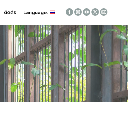
ติดต่อ
ติดต่อ
Language:
Language:
Facebook
Facebook
Instagram
Instagram
YouTube
YouTube
X
X
Mail
Mail
page
page
page
page
page
page
page
page
page
page
opens
opens
opens
opens
opens
opens
opens
opens
opens
opens
in
in
in
in
in
in
in
in
in
in
new
new
new
new
new
new
new
new
new
new
window
window
window
window
window
window
window
window
window
window