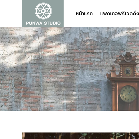
หน้าแรก
หน้าแรก
แพคเกจพรีเวดดิ้
แพคเกจพรีเวดดิ้