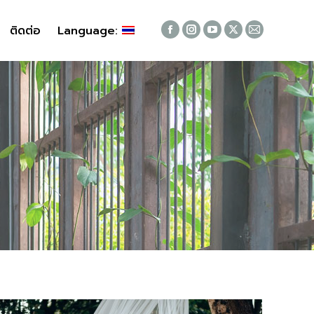
ติดต่อ
ติดต่อ
Language:
Language:
Facebook
Facebook
Instagram
Instagram
YouTube
YouTube
X
X
Mail
Mail
page
page
page
page
page
page
page
page
page
page
opens
opens
opens
opens
opens
opens
opens
opens
opens
opens
in
in
in
in
in
in
in
in
in
in
new
new
new
new
new
new
new
new
new
new
window
window
window
window
window
window
window
window
window
window