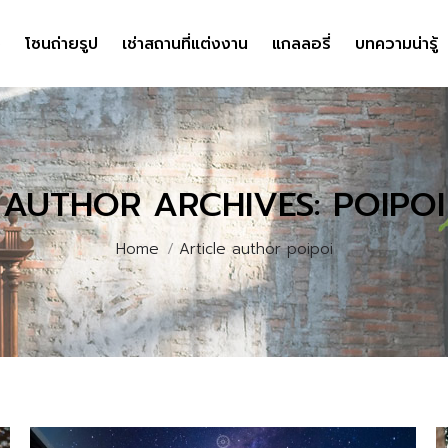
ง
ง
โซนถ่ายรูป
โซนถ่ายรูป
เช่าสถานที่แต่งงาน
เช่าสถานที่แต่งงาน
แกลลอรี่
แกลลอรี่
บทความน่ารู้
บทความน่ารู้
AUTHOR ARCHIVES:
POIPOI
You are here:
Home
Article author poipoi